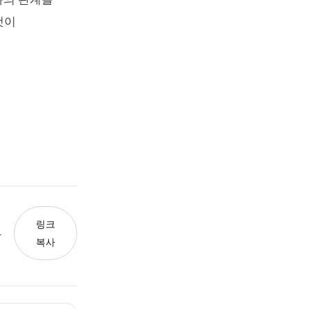
것이
링크
와
복사