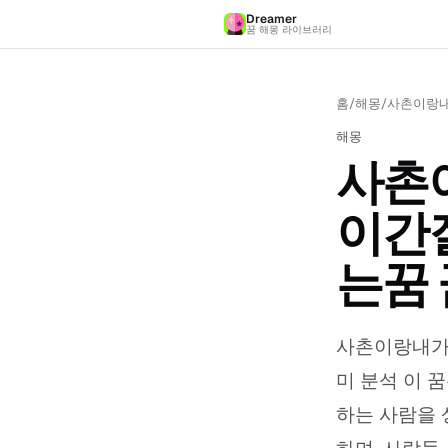
Dreamer
꿈 해몽 라이브러리
홈
/
해몽
/
사촌이랑내
해몽
사촌
이간
는꿈 
사촌이랑내가
미 분석 이 
하는 사람을 