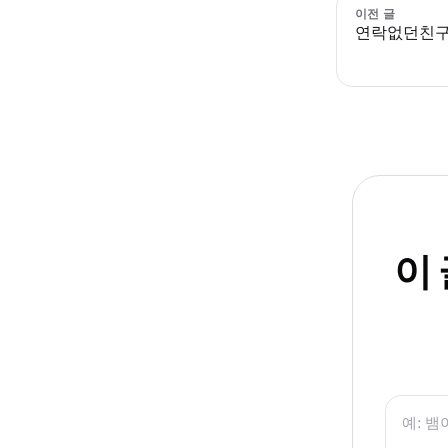
이전 글
연락없던친
이