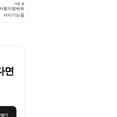
다음 글
사람이랑싸워
서이기는꿈
다면
몽받기