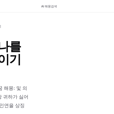
AI 해몽
검색
석
나를
이기
해몽: 및 의
상 귀하가 싫어
 인연을 상징