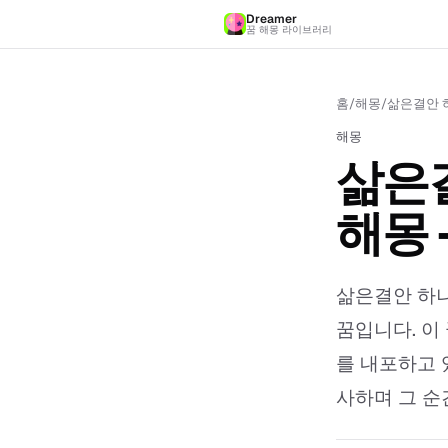
Dreamer
꿈 해몽 라이브러리
홈
/
해몽
/
삶은결안 
해몽
삶은
해몽 
삶은결안 하나
꿈입니다. 이
를 내포하고 
사하며 그 순