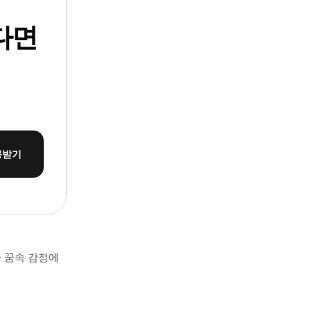
다면
몽받기
과 꿈속 감정에