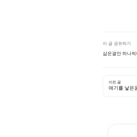
이 글 공유하기
삶은결안 하나씩나
이전 글
애기를 낳은