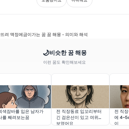
뜨려 액정에금이가는 꿈 꿈 해몽 - 의미와 해석
🌙
비슷한 꿈 해몽
이런 꿈도 확인해보세요
회색잠바를 입은 남자가
전 직장동료 입꼬리부터
전 직장
나를 째려보는꿈
긴 검은선이 있고 여위어
에 4~
보였어요
이