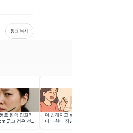
링크 복사
동료 왼쪽 입꼬리
더 친해지고 싶은 남사친
남사친이 내가
5cm 굵고 검은 선
이 나한테 장난치는 꿈
교재 문제는 풀
꼽줌