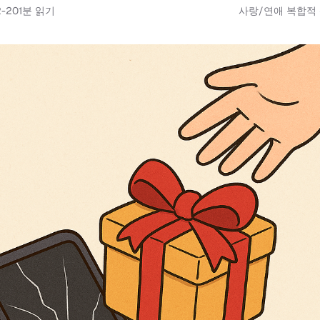
2-20
1
분 읽기
사랑/연애 복합적 신