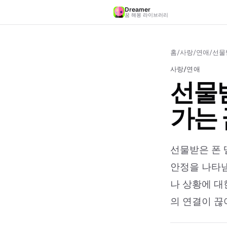
Dreamer
꿈 해몽 라이브러리
홈
/
사랑/연애
/
선물
사랑/연애
선물
가는 
선물받은 폰 
안정을 나타냄
나 상황에 대
의 연결이 끊