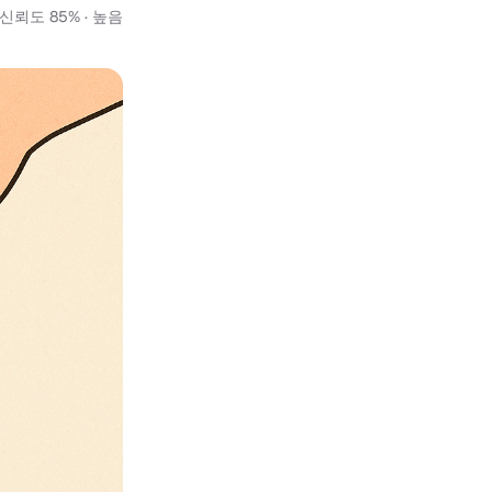
뢰도 85% · 높음