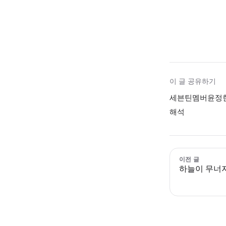
이 글 공유하기
세븐틴멤버윤정한
해석
이전 글
하늘이 무너