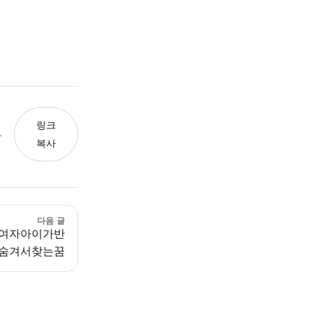
링크
와
복사
다음 글
여자아이가반
숨겨서찾는꿈