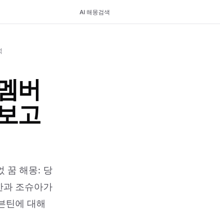
AI 해몽
검색
석
멤버
보고
꿈 해몽: 당
정한과 조슈아가
세븐틴에 대해