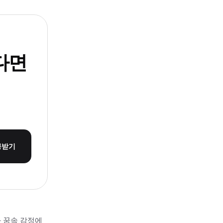
다면
몽받기
과 꿈속 감정에