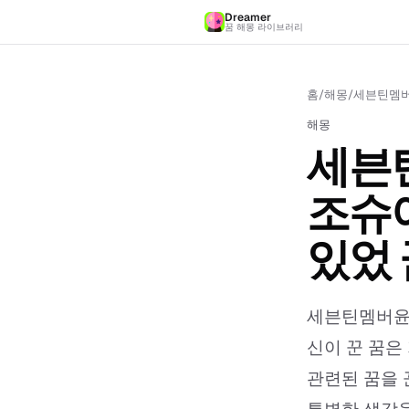
Dreamer
꿈 해몽 라이브러리
홈
/
해몽
/
세븐틴멤버
해몽
세븐
조슈
있었 
세븐틴멤버윤
신이 꾼 꿈은
관련된 꿈을 