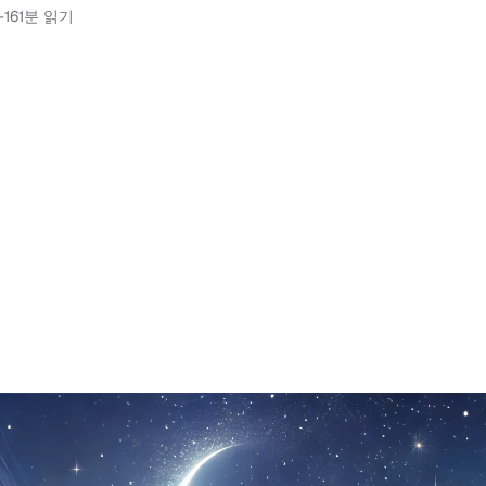
-16
1분 읽기