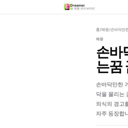
Dreamer
꿈 해몽 라이브러리
홈
/
해몽
/
손바닥만한
해몽
손바
는꿈 
손바닥만한 거
닥을 물리는 
의식의 경고를
자주 등장합니다