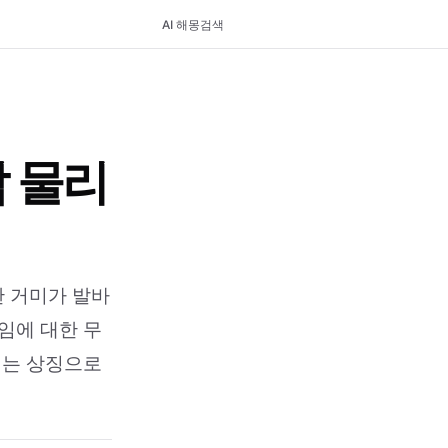
AI 해몽
검색
 물리
한 거미가 발바
임에 대한 무
엮는 상징으로