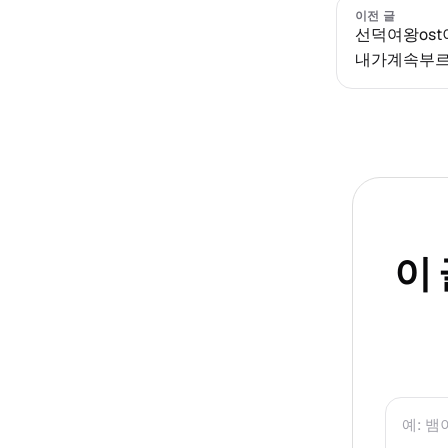
이전 글
선덕여왕os
내가계속부
이