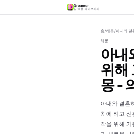
Dreamer
꿈 해몽 라이브러리
홈
/
해몽
/
아내와 결
해몽
아내
위해 
몽 -
아내와 결혼하
차에 타고 신
작을 위해 기