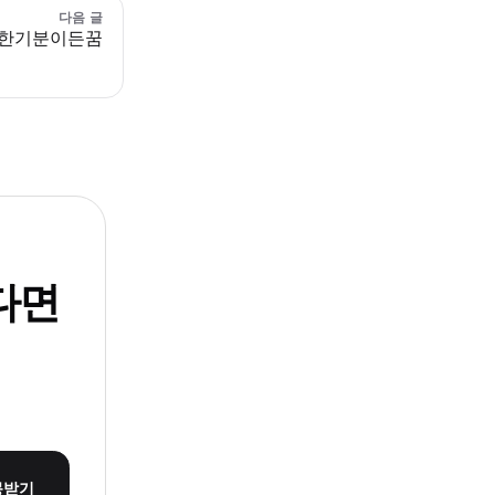
다음 글
한기분이든꿈
다면
몽받기