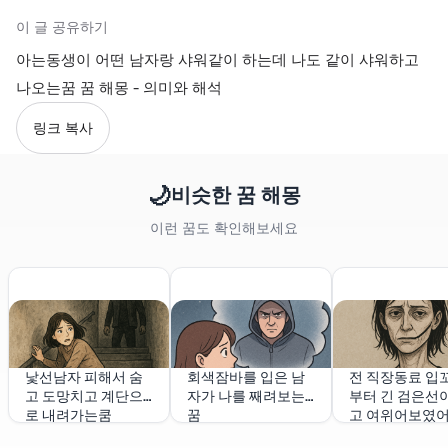
이 글 공유하기
아는동생이 어떤 남자랑 샤워같이 하는데 나도 같이 샤워하고
나오는꿈 꿈 해몽 - 의미와 해석
링크 복사
🌙
비슷한 꿈 해몽
이런 꿈도 확인해보세요
낯선남자 피해서 숨
회색잠바를 입은 남
전 직장동료 입
고 도망치고 계단으
자가 나를 째려보는
부터 긴 검은선이
로 내려가는쿰
꿈
고 여위어보였