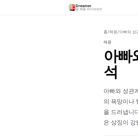
Dreamer
꿈 해몽 라이브러리
홈
/
해몽
/
아빠와 성관
해몽
아빠와
석
아빠와 성관계
의 욕망이나 
을 드러냅니다
은 상징이 강