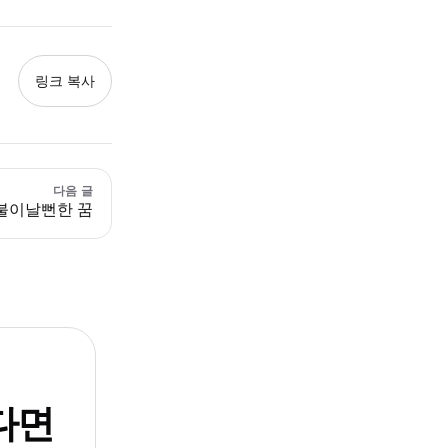
링크 복사
다음 글
불이날뻔한 꿈
다면