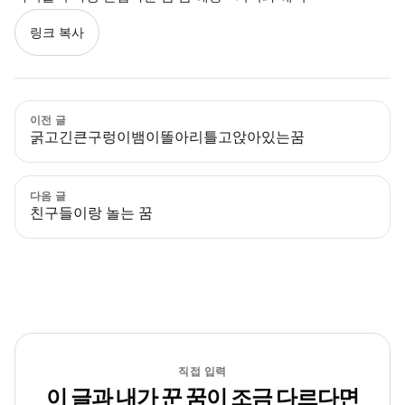
링크 복사
이전 글
굵고긴큰구렁이뱀이똘아리틀고앉아있는꿈
다음 글
친구들이랑 놀는 꿈
직접 입력
이 글과 내가 꾼 꿈이 조금 다르다면