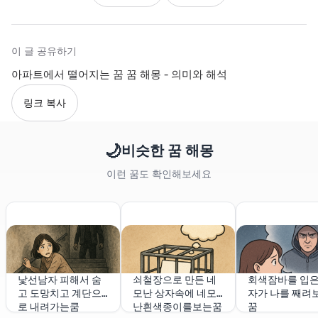
이 글 공유하기
아파트에서 떨어지는 꿈 꿈 해몽 - 의미와 해석
링크 복사
🌙
비슷한 꿈 해몽
이런 꿈도 확인해보세요
낯선남자 피해서 숨
쇠철장으로 만든 네
회색잠바를 입은
고 도망치고 계단으
모난 상자속에 네모
자가 나를 째려
로 내려가는쿰
난흰색종이를보는꿈
꿈