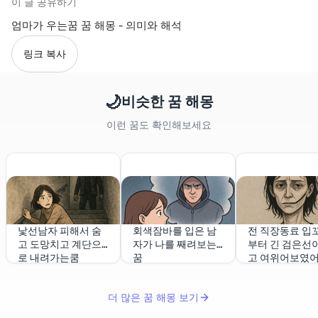
이 글 공유하기
엄마가 우는꿈 꿈 해몽 - 의미와 해석
링크 복사
🌙
비슷한 꿈 해몽
이런 꿈도 확인해보세요
낯선남자 피해서 숨
회색잠바를 입은 남
전 직장동료 입
고 도망치고 계단으
자가 나를 째려보는
부터 긴 검은선이
로 내려가는쿰
꿈
고 여위어보였
더 많은 꿈 해몽 보기