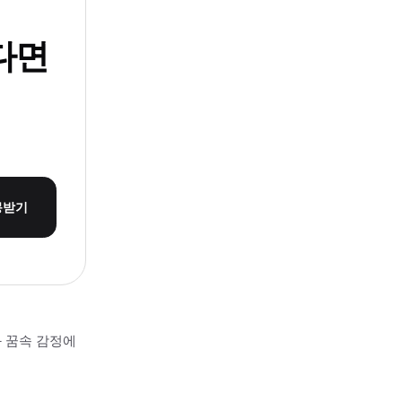
다면
몽받기
과 꿈속 감정에