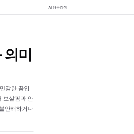
AI 해몽
검색
- 의미
 민감한 꿈입
서 보살핌과 안
 불안해하거나