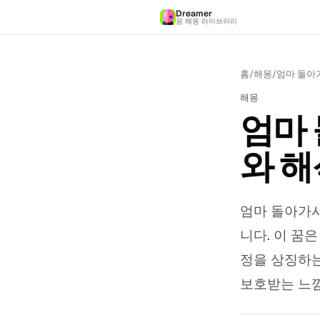
Dreamer
꿈 해몽 라이브러리
홈
/
해몽
/
엄마 돌아가
해몽
엄마 
와 해
엄마 돌아가시
니다. 이 꿈
정을 상징하는
보호받는 느낌