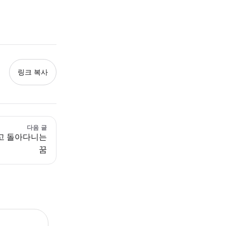
링크 복사
다음 글
고 돌아다니는
꿈