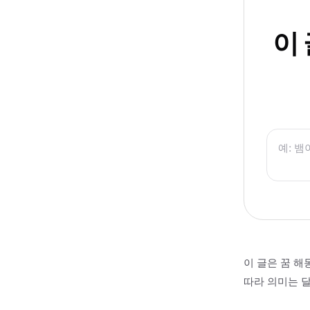
이
이 글은 꿈 해
따라 의미는 달