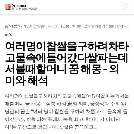
Dreamer
꿈 해몽 라이브러리
홈
/
해몽
/
여러명이찹쌀을구하려차타고물속에들어갔다쌀파는데서불때할머니 꿈 해몽 - 의미와 해석
해몽
여러명이찹쌀을구하려차타
고물속에들어갔다쌀파는데
서불때할머니 꿈 해몽 - 의
미와 해석
여러명이찹쌀을구하려차타고물속에들어갔다쌀파는데서불
때할머니 꿈 해몽: : 심층 해석(꿈의 의미, 긍정성과 주의점)
당신의 꿈은 “여러 명이 찹쌀을 구하려 차를 타고 물속에 들
어갔다가, 쌀을 파는 곳에서 불을 때고, 할머니가 나타난
다”는 구상으로 보입니다. 찹쌀은 끈끈하고...