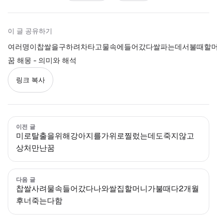
이 글 공유하기
여러명이찹쌀을구하려차타고물속에들어갔다쌀파는데서불때할
꿈 해몽 - 의미와 해석
링크 복사
이전 글
미로탈출을위해강아지를가위로찔렀는데도죽지않고
상처만난꿈
다음 글
찹쌀사려물속들어갔다나와쌀집할머니가불때다2개월
후너죽는다함