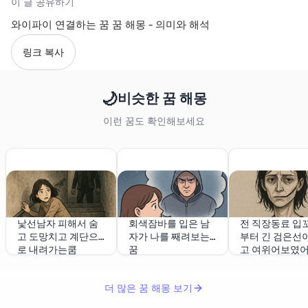
이 글 공유하기
와이파이 연결하는 꿈 꿈 해몽 - 의미와 해석
링크 복사
🌙
비슷한 꿈 해몽
이런 꿈도 확인해보세요
낯선남자 피해서 숨
회색잠바를 입은 남
전 직장동료 입
고 도망치고 계단으
자가 나를 째려보는
부터 긴 검은선이
로 내려가는쿰
꿈
고 여위어보였
더 많은 꿈 해몽 보기