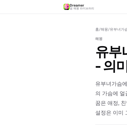
Dreamer
꿈 해몽 라이브러리
홈
/
해몽
/
유부녀가슴
해몽
유부
- 의
유부녀가슴에얼
의 가슴에 얼
꿈은 애정, 
설정은 이미 그