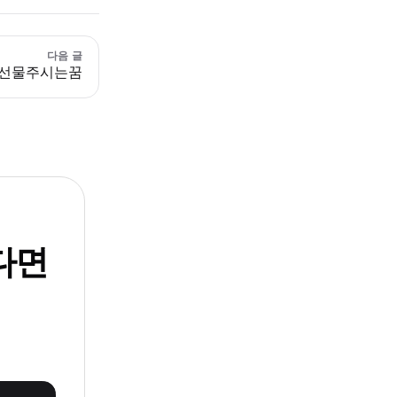
다음 글
선물주시는꿈
다면