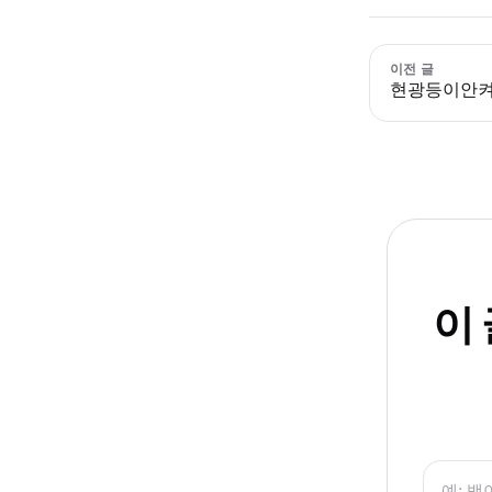
이전 글
현광등이안
이