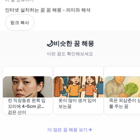
인터넷 설치하는 꿈 꿈 해몽 - 의미와 해석
링크 복사
🌙
비슷한 꿈 해몽
이런 꿈도 확인해보세요
전 직장동료 왼쪽 입
옷이 많이 생겨 입어
죽은 외삼춘이 
꼬리에 4~5cm 굵고
보는꿈
를 주는 꿈
검은 선이
더 많은 꿈 해몽 보기