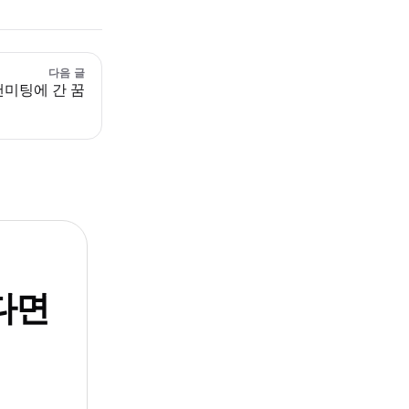
다음 글
팬미팅에 간 꿈
다면