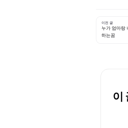
이전 글
누가 엄마랑
하는꿈
이