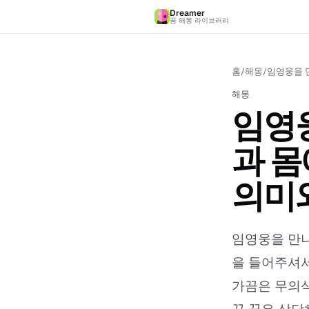
Dreamer
꿈 해몽 라이브러리
홈
/
해몽
/
임영웅을 
해몽
임영
과 몸
의미
임영웅을 만나
을 들어주셔서
가끔은 무의식