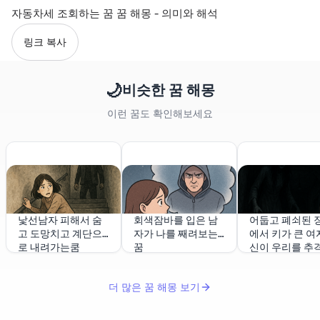
자동차세 조회하는 꿈 꿈 해몽 - 의미와 해석
링크 복사
🌙
비슷한 꿈 해몽
이런 꿈도 확인해보세요
낯선남자 피해서 숨
회색잠바를 입은 남
어둡고 폐쇠된 
고 도망치고 계단으
자가 나를 째려보는
에서 키가 큰 여
로 내려가는쿰
꿈
신이 우리를 추
더 많은 꿈 해몽 보기