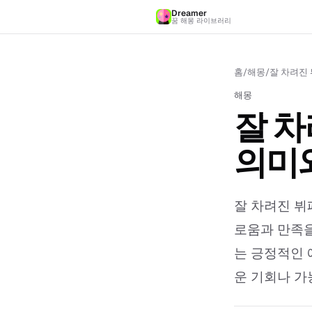
Dreamer
꿈 해몽 라이브러리
홈
/
해몽
/
잘 차려진 
해몽
잘 차
의미
잘 차려진 뷔
로움과 만족을
는 긍정적인 
운 기회나 가능