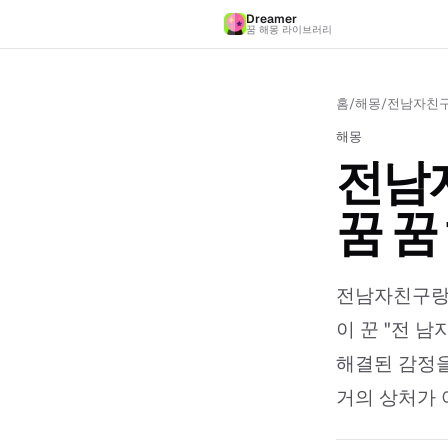
Dreamer
꿈 해몽 라이브러리
홈
/
해몽
/
전남자친구
해몽
전남
꿈 꿈
전남자친구랑 
이 꾼 "전 
해결된 감정을
거의 상처가 