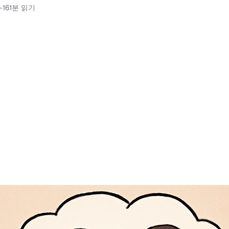
-16
1분 읽기