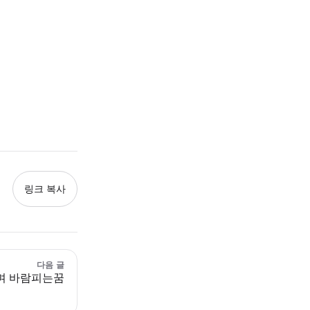
링크 복사
다음 글
며 바람피는꿈