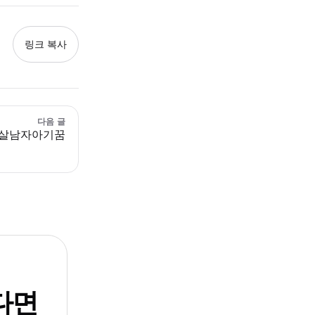
링크 복사
다음 글
2살남자아기꿈
다면