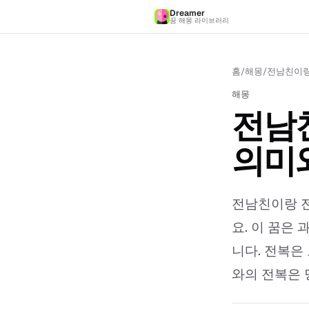
Dreamer
꿈 해몽 라이브러리
홈
/
해몽
/
전남친이랑 
해몽
전남친
의미
전남친이랑 전
요. 이 꿈은
니다. 전복은
와의 전복은 당