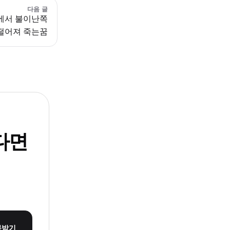
다음 글
에서 불이난쪽
떨어져 죽는꿈
다면
몽받기