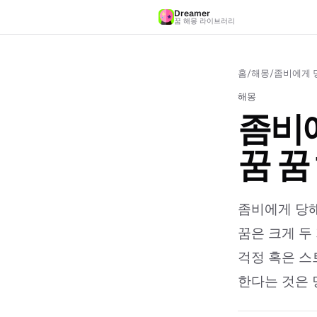
Dreamer
꿈 해몽 라이브러리
홈
/
해몽
/
좀비에게 당
해몽
좀비
꿈 꿈
좀비에게 당해
꿈은 크게 두 
걱정 혹은 스
한다는 것은 당