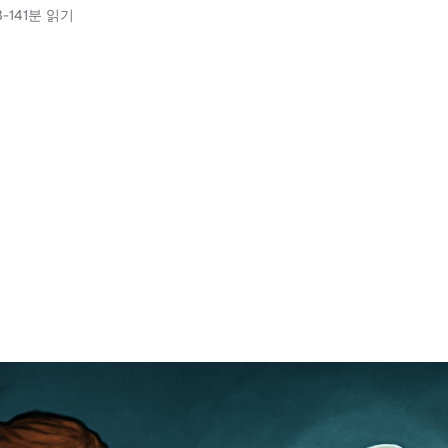
-14
1분 읽기