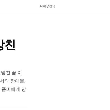
AI 해몽
검색
망친
망친 꿈 이
에서의 장애물,
서 좀비에게 당