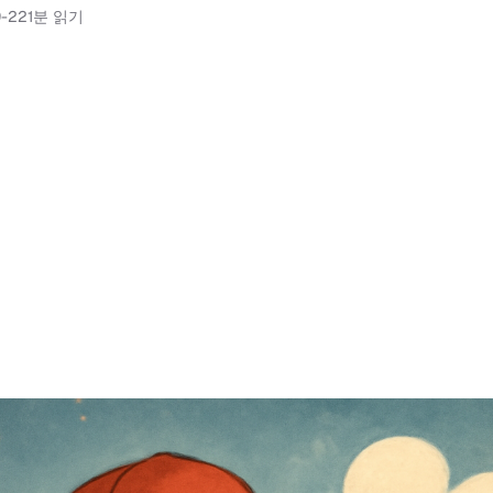
9-22
1분 읽기