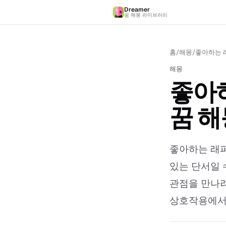
Dreamer
꿈 해몽 라이브러리
홈
/
해몽
/
좋아하는 래
해몽
좋아하
꿈 해
좋아하는 래퍼
있는 단서일 
관점을 만나려
상호작용에서의