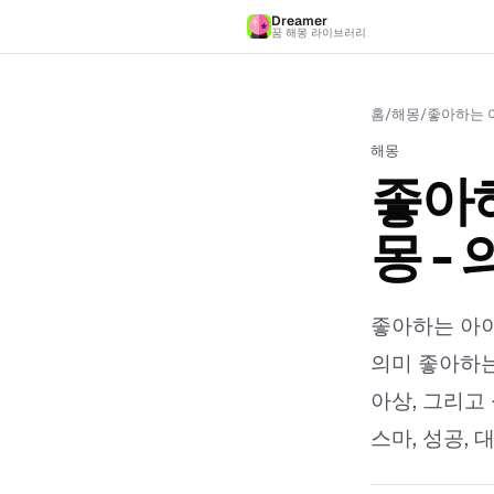
Dreamer
꿈 해몽 라이브러리
홈
/
해몽
/
좋아하는 아
해몽
좋아하
몽 -
좋아하는 아이
의미 좋아하는
아상, 그리고
스마, 성공, 