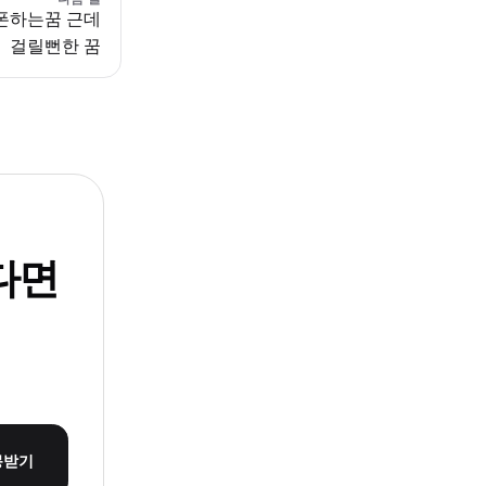
폰하는꿈 근데
걸릴뻔한 꿈
다면
몽받기