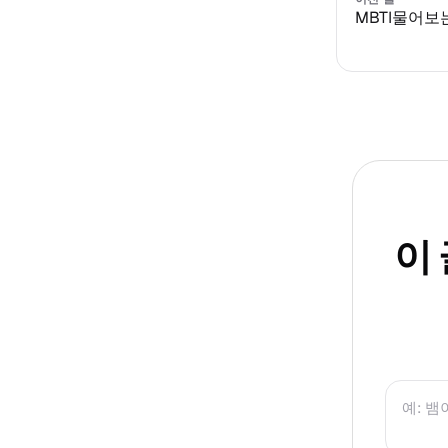
MBTI물어보
이