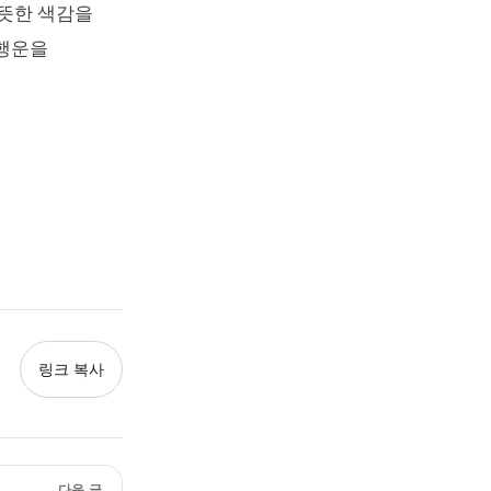
따뜻한 색감을
 행운을
링크 복사
다음 글