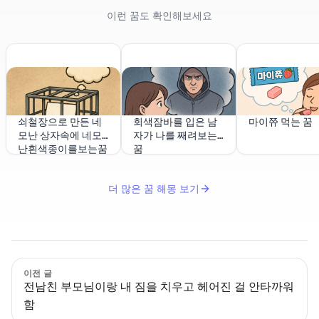
이런 꿈도 확인해보세요
쇠철장으로 만든 네
회색잠바를 입은 남
마이쮸 먹는 꿈
모난 상자속에 네모
자가 나를 째려보는
난흰색종이를보는꿈
꿈
더 많은 꿈 해몽 보기
이전 글
전남친 부모님이랑 내 짐을 치우고 헤어진 걸 안타까워
함