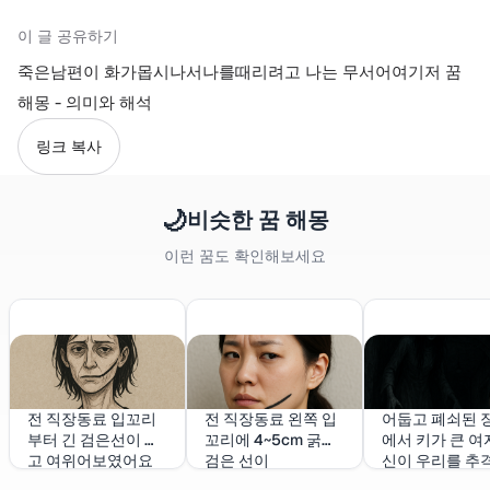
이 글 공유하기
죽은남편이 화가몹시나서나를때리려고 나는 무서어여기저 꿈
해몽 - 의미와 해석
링크 복사
🌙
비슷한 꿈 해몽
이런 꿈도 확인해보세요
전 직장동료 입꼬리
전 직장동료 왼쪽 입
어둡고 폐쇠된 
부터 긴 검은선이 있
꼬리에 4~5cm 굵고
에서 키가 큰 여
고 여위어보였어요
검은 선이
신이 우리를 추