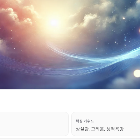
핵심 키워드
상실감, 그리움, 성적욕망