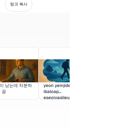
링크 복사
이 났는데 차분하
yeon yeinjideulaegon
비 집앞도로 
끈 꿈
ibaloap
색차량 속도를
eseoiyagileulhaneunkkum
라