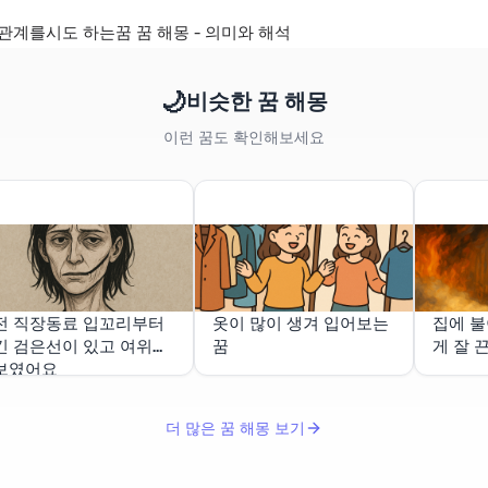
계를시도 하는꿈 꿈 해몽 - 의미와 해석
🌙
비슷한 꿈 해몽
이런 꿈도 확인해보세요
전 직장동료 입꼬리부터
옷이 많이 생겨 입어보는
집에 불
긴 검은선이 있고 여위어
꿈
게 잘 
보였어요
더 많은 꿈 해몽 보기