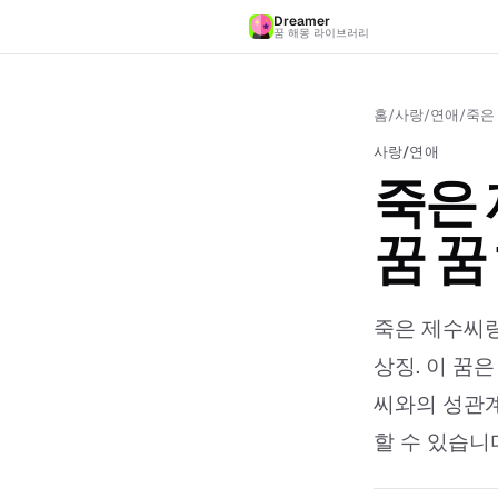
Dreamer
꿈 해몽 라이브러리
홈
/
사랑/연애
/
죽은
사랑/연애
죽은
꿈 꿈
죽은 제수씨랑
상징. 이 꿈
씨와의 성관계 
할 수 있습니다.