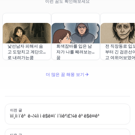
이런 꿈도 확인해보세요
낯선남자 피해서 숨
회색잠바를 입은 남
전 직장동료 입
고 도망치고 계단으
자가 나를 째려보는
부터 긴 검은선이
로 내려가는쿰
꿈
고 여위어보였
더 많은 꿈 해몽 보기
이전 글
ìíí¸ìì ì´ê³ ë¬¼íì ì ë§ë¤ì´ ì´ììê²ì£¼ë ê³ ë§ë¤ê³