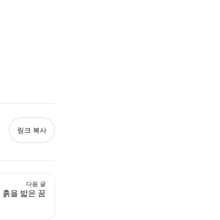
링크 복사
다음 글
 흙을 밟은 꿈