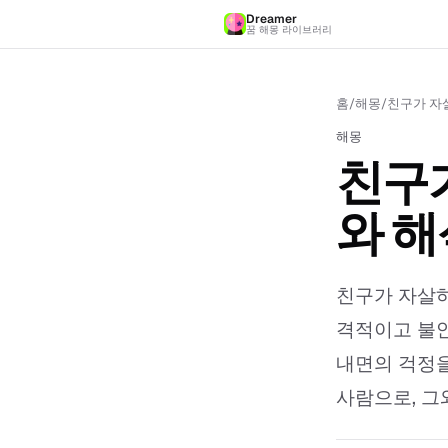
Dreamer
꿈 해몽 라이브러리
홈
/
해몽
/
친구가 자살
해몽
친구가
와 해
친구가 자살하
격적이고 불안
내면의 걱정을
사람으로, 그