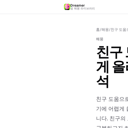
Dreamer
꿈 해몽 라이브러리
홈
/
해몽
/
친구 도움
해몽
친구
게 올
석
친구 도움으로
기에 어렵게 
니다. 친구의