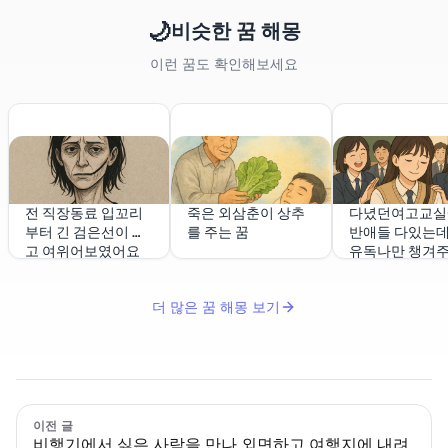
🌙
비슷한 꿈 해몽
이런 꿈도 확인해보세요
전 직장동료 입꼬리
죽은 외삼춘이 상추
다녔던여고교실
부터 긴 검은선이 있
를 주는 꿈
반애들 다있는
고 여위어보였어요
유독나만 챙겨
더 많은 꿈 해몽 보기
이전 글
비행기에서 싫은 사람을 만나 외면하고 여행지에 내려