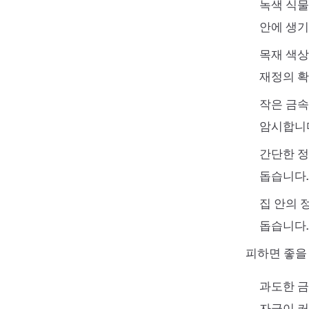
녹색 식물
안에 생기
목재 색상
재정의 확
작은 금속
암시합니다
간단한 정
돕습니다.
집 안의 
돕습니다.
피하면 좋을
과도한 금
자극이 커