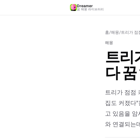
Dreamer
꿈 해몽 라이브러리
홈
/
해몽
/
트리가 점점
해몽
트리가
다 꿈
트리가 점점 
집도 커졌다"
고 있음을 암
와 연결되는데,