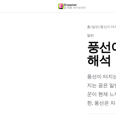
Dreamer
꿈 해몽 라이브러리
홈
/
일반
/
풍선이 터지
일반
풍선이
해석
풍선이 터지는
지는 꿈은 일
꾼이 현재 느
한, 풍선은 자