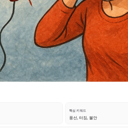
핵심 키워드
풍선, 터짐, 불안