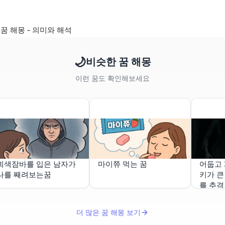
꿈 해몽 - 의미와 해석
🌙
비슷한 꿈 해몽
이런 꿈도 확인해보세요
회색잠바를 입은 남자가
마이쮸 먹는 꿈
어둡고
나를 째려보는꿈
키가 큰
를 추격
더 많은 꿈 해몽 보기