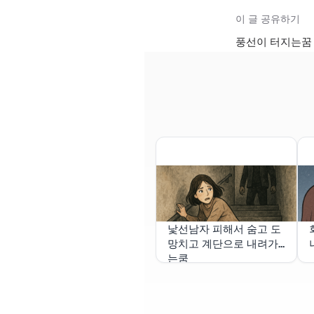
이 글 공유하기
풍선이 터지는꿈 
낯선남자 피해서 숨고 도
망치고 계단으로 내려가
는쿰