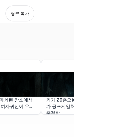
링크 복사
 폐쇠된 장소에서
키가 29층오는 여자 존재
너무 처참히 
 여자귀신이 우리
가 공포게임처럼 우리를
히려 짜증이 
추격함