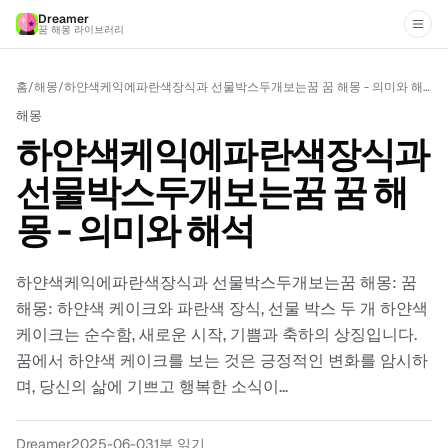
Dreamer
꿈 해몽 라이브러리
홈
/
해몽
/
하얀색케익에파란색장식과 선물박스두개보는꿈 꿈 해몽 - 의미와 해석
해몽
하얀색케익에파란색장식과
선물박스두개보는꿈 꿈 해
몽 - 의미와 해석
하얀색케익에파란색장식과 선물박스두개보는꿈 해몽: 꿈
해몽: 하얀색 케이크와 파란색 장식, 선물 박스 두 개 하얀색
케이크는 순수함, 새로운 시작, 기쁨과 축하의 상징입니다.
꿈에서 하얀색 케이크를 보는 것은 긍정적인 변화를 암시하
며, 당신의 삶에 기쁘고 행복한 소식이...
Dreamer
2025-06-03
1분 읽기