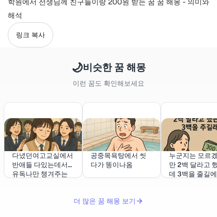
학원에서 선생님께 친구들이랑 200원 받는 꿈 꿈 해몽 - 의미와
해석
링크 복사
🌙
비슷한 꿈 해몽
이런 꿈도 확인해보세요
다녔던여고교실에서
공중목욕탕에서 씻
누군지는 모르
반애들 다있는데서
다가 똥이나옴
만 2백 달라고 
유독나만 챙겨주는
데 3백을 줄길에
더 많은 꿈 해몽 보기