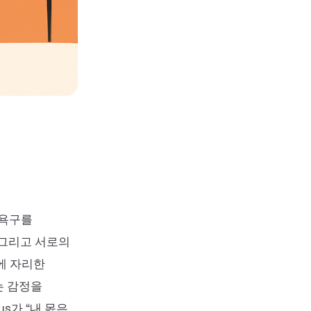
 욕구를
 그리고 서로의
에 자리한
는 감정을
us가 “내 몫은