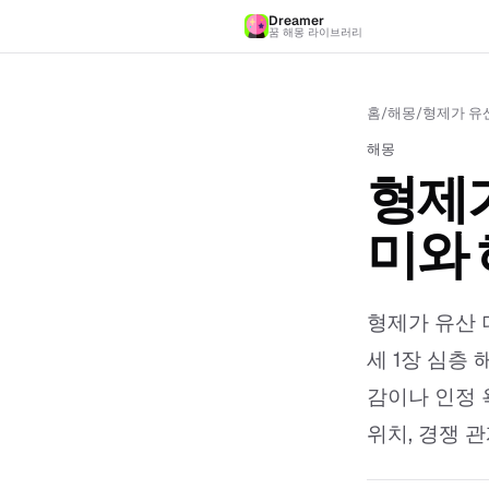
Dreamer
꿈 해몽 라이브러리
홈
/
해몽
/
형제가 유산
해몽
형제가
미와
형제가 유산 
세 1장 심층 
감이나 인정 
위치, 경쟁 관계,