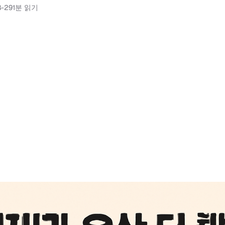
8-29
1분 읽기