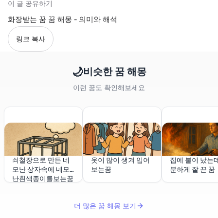
이 글 공유하기
화장받는 꿈 꿈 해몽 - 의미와 해석
링크 복사
🌙
비슷한 꿈 해몽
이런 꿈도 확인해보세요
쇠철장으로 만든 네
옷이 많이 생겨 입어
집에 불이 났는데
모난 상자속에 네모
보는꿈
분하게 잘 끈 꿈
난흰색종이를보는꿈
더 많은 꿈 해몽 보기