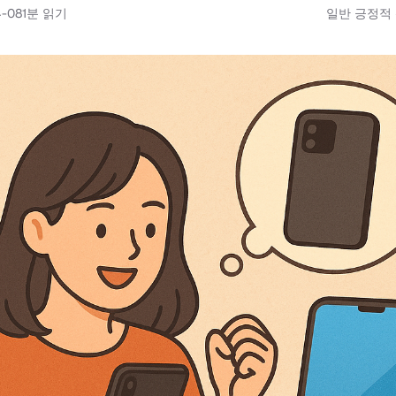
4-08
1
분 읽기
일반 긍정적 