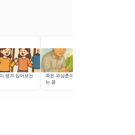
이 생겨 입어보는
죽은 외삼춘이 상추를 주
집에 불이 났
는 꿈
게 잘 끈 꿈