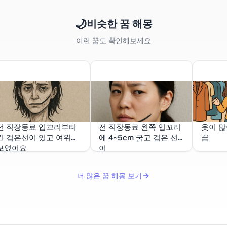
🌙
비슷한 꿈 해몽
이런 꿈도 확인해보세요
전 직장동료 입꼬리부터
전 직장동료 왼쪽 입꼬리
옷이 많
긴 검은선이 있고 여위어
에 4~5cm 굵고 검은 선
꿈
보였어요
이
더 많은 꿈 해몽 보기