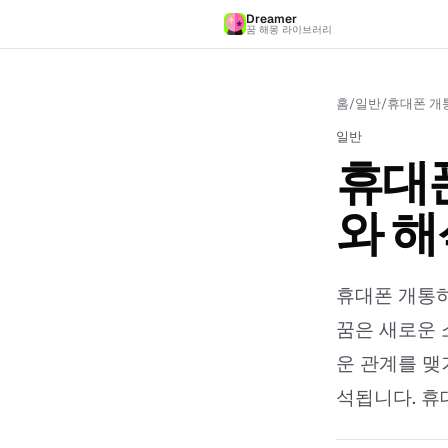
Dreamer
꿈 해몽 라이브러리
홈
/
일반
/
휴대폰 개통
일반
휴대폰
와 해
휴대폰 개통하
꿈은 새로운 
운 관계를 맺
석됩니다. 휴