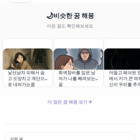
🌙
비슷한 꿈 해몽
이런 꿈도 확인해보세요
낯선남자 피해서 숨
회색잠바를 입은 남
어둡고 폐쇠된 
고 도망치고 계단으
자가 나를 째려보는
에서 키가 큰 여
로 내려가는쿰
꿈
신이 우리를 추
더 많은 꿈 해몽 보기
이전 글