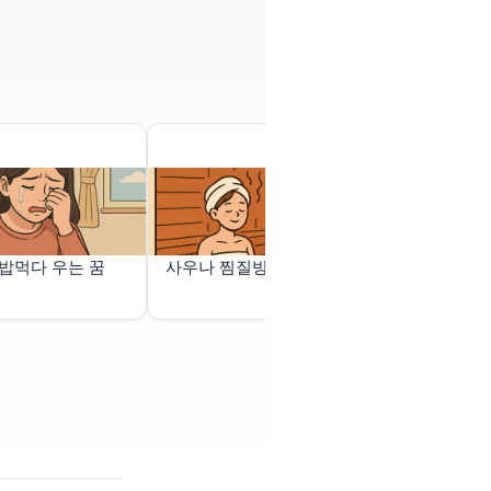
밥먹다 우는 꿈
사우나 찜질방꿈해몽
아기소 4마리
게나란히 풀을
가 나를