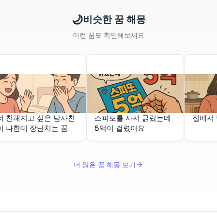
🌙
비슷한 꿈 해몽
이런 꿈도 확인해보세요
더 친해지고 싶은 남사친
스피또를 사서 긁렀는데
집에서 
이 나한테 장난치는 꿈
5억이 걸렸어요
더 많은 꿈 해몽 보기