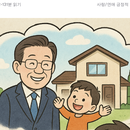
-13
1
분 읽기
사랑/연애 긍정적 신