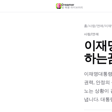
Dreamer
꿈 해몽 라이브러리
홈
/
사랑/연애
/
이재
사랑/연애
이재
하는꿈
이재명대통령집
권력, 안정의
노는 상황이 
냅니다. 대통