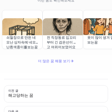
이런 꿈도 확인해보세요
쇠철장으로 만든 네
전 직장동료 입꼬리
옷이 많이 생겨 
모난 상자속에 네모
부터 긴 검은선이 있
보는꿈
난흰색종이를보는꿈
고 여위어보였어요
더 많은 꿈 해몽 보기
이전 글
해고당하는 꿈
다음 글