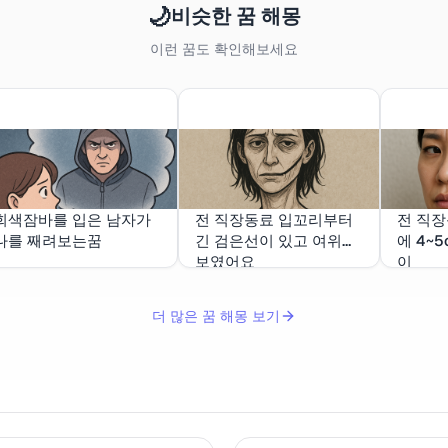
🌙
비슷한 꿈 해몽
이런 꿈도 확인해보세요
회색잠바를 입은 남자가
전 직장동료 입꼬리부터
전 직장
나를 째려보는꿈
긴 검은선이 있고 여위어
에 4~
보였어요
이
더 많은 꿈 해몽 보기