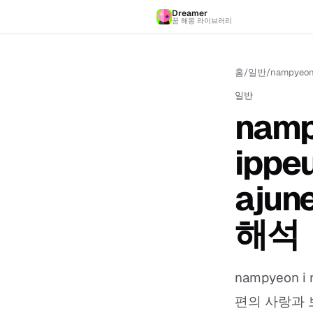
Dreamer
꿈 해몽 라이브러리
홈
/
일반
/
nampyeon
일반
namp
ippe
ajun
해석
nampyeon i
편의 사랑과 