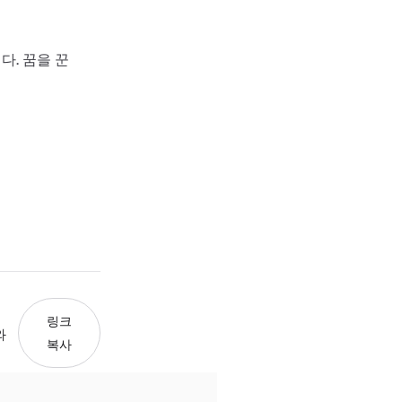
다. 꿈을 꾼
링크
와
복사