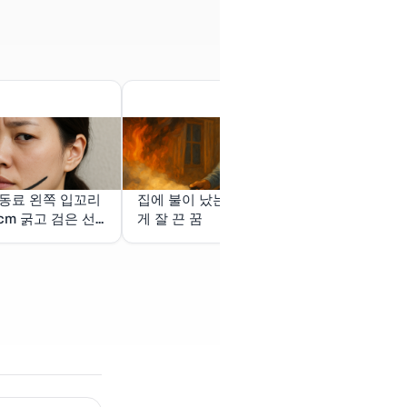
동료 왼쪽 입꼬리
집에 불이 났는데 차분하
더 친해지고 
5cm 굵고 검은 선
게 잘 끈 꿈
이 나한테 장