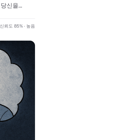
신을...
신뢰도 85% · 높음