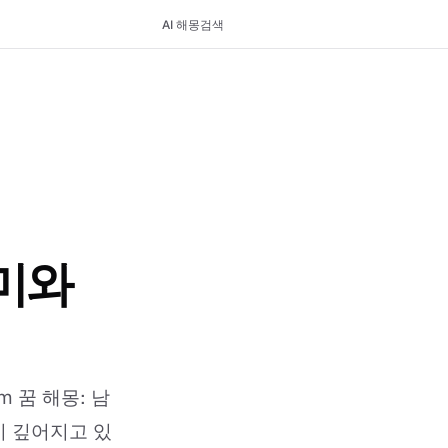
AI 해몽
검색
석
의미와
kum 꿈 해몽: 남
이 깊어지고 있