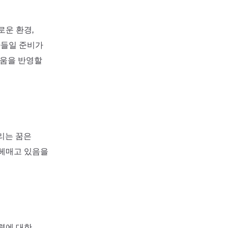
로운 환경,
아들일 준비가
려움을 반영할
리는 꿈은
 헤매고 있음을
력에 대한