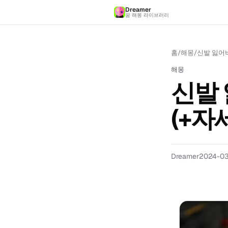
Dreamer
꿈 해몽 라이브러리
홈
/
해몽
/
신발 잃어버
해몽
신발 
(+자
Dreamer
2024-0