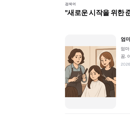
검색어
"
새로운 시작을 위한 
엄마
엄마
꿈.
를 
2026