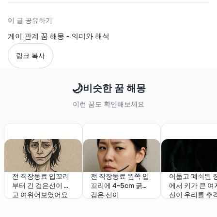
이 글 공유하기
게이 관계 꿈 해몽 - 의미와 해석
링크 복사
🌙
비슷한 꿈 해몽
이런 꿈도 확인해보세요
전 직장동료 입꼬리
전 직장동료 왼쪽 입
어둡고 폐쇠된 
부터 긴 검은선이 있
꼬리에 4~5cm 굵고
에서 키가 큰 여
고 여위어보였어요
검은 선이
신이 우리를 추