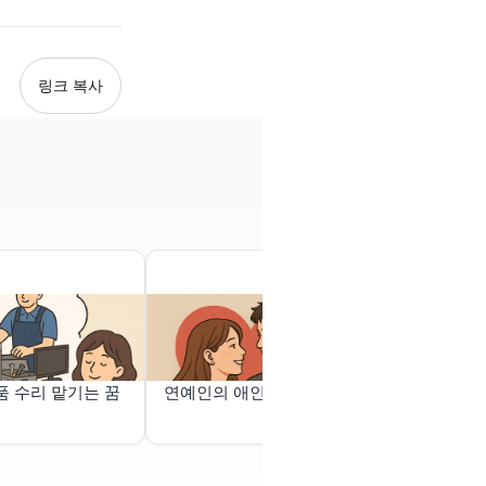
링크 복사
 수리 맡기는 꿈
연예인의 애인(
귀신과 단둘이
방탈출 같은 
에 문제가 있
가 안보여서 그
리를 밟고 올