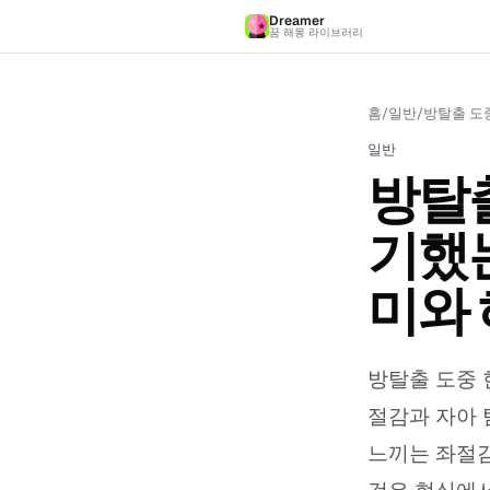
Dreamer
꿈 해몽 라이브러리
홈
/
일반
/
방탈출 도중
일반
방탈출
기했는
미와
방탈출 도중 
절감과 자아 
느끼는 좌절감