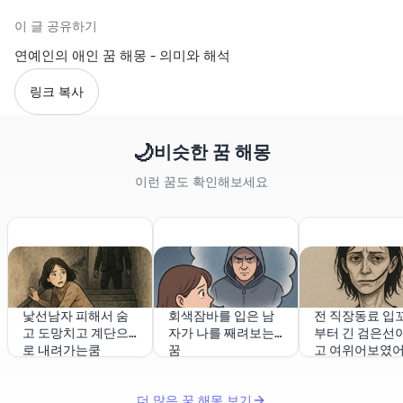
이 글 공유하기
연예인의 애인 꿈 해몽 - 의미와 해석
링크 복사
🌙
비슷한 꿈 해몽
이런 꿈도 확인해보세요
낯선남자 피해서 숨
회색잠바를 입은 남
전 직장동료 입
고 도망치고 계단으
자가 나를 째려보는
부터 긴 검은선이
로 내려가는쿰
꿈
고 여위어보였
더 많은 꿈 해몽 보기