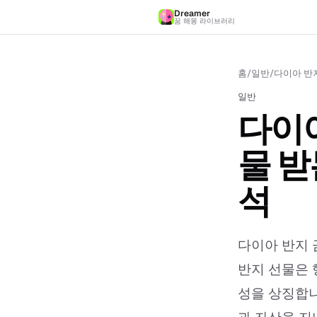
Dreamer
꿈 해몽 라이브러리
홈
/
일반
/
다이아 반지
일반
다이아
물 받
석
다이아 반지 
반지 선물은 
성을 상징합니