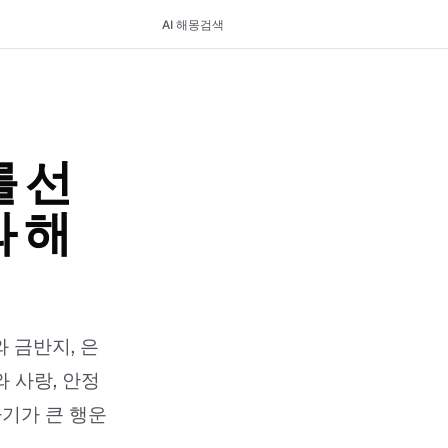
AI 해몽
검색
 선
와 해
 금반지, 은
 사랑, 안정
아기가 큰 행운