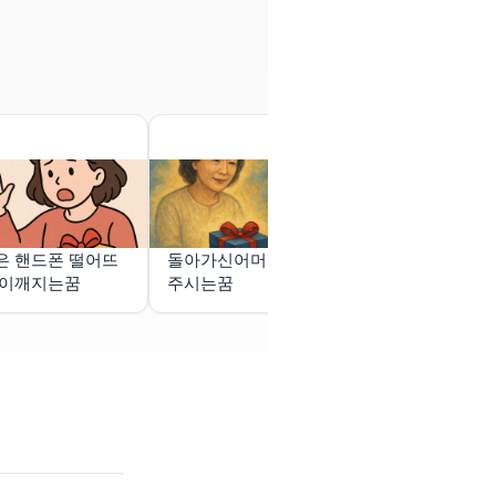
은 핸드폰 떨어뜨
돌아가신어머니께서선물
다이아몬드반
정이깨지는꿈
주시는꿈
린 꿈