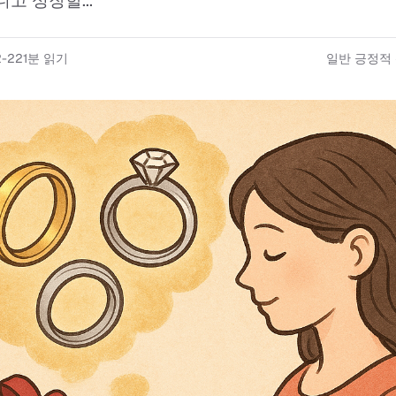
고 성장할...
2-22
1
분 읽기
일반 긍정적 